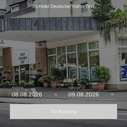
im Hotel Deutscher Hof in Trier
Anreise
Abreise
Zur Buchung