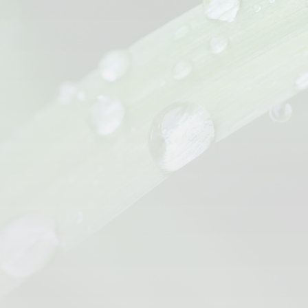
HOTEL DEUTSCHER HOF
Südallee 25
54290 Trier
Tel:
+49 651 9778 0
Fax:
Mail:
info@hdh-trier.de
INFORMATIONEN
AGB
Impressum
Datenschutz
Karriere